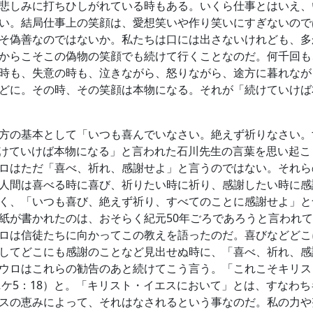
悲しみに打ちひしがれている時もある。いくら仕事とはいえ、
い。結局仕事上の笑顔は、愛想笑いや作り笑いにすぎないので
そ偽善なのではないか。私たちは口には出さないけれども、多
からこそこの偽物の笑顔でも続けて行くことなのだ。何千回も
時も、失意の時も、泣きながら、怒りながら、途方に暮れなが
どに。その時、その笑顔は本物になる。それが「続けていけば
方の基本として「いつも喜んでいなさい。絶えず祈りなさい。
「続けていけば本物になる」と言われた石川先生の言葉を思い起
ロはただ「喜べ、祈れ、感謝せよ」と言うのではない。それら
人間は喜べる時に喜び、祈りたい時に祈り、感謝したい時に感
く、「いつも喜び、絶えず祈り、すべてのことに感謝せよ」と
紙が書かれたのは、おそらく紀元50年ごろであろうと言われ
ロは信徒たちに向かってこの教えを語ったのだ。喜びなどどこ
してどこにも感謝のことなど見出せぬ時に、「喜べ、祈れ、感
ウロはこれらの勧告のあと続けてこう言う。「これこそキリス
ニケ5：18）と。「キリスト・イエスにおいて」とは、すなわ
スの恵みによって、それはなされるという事なのだ。私の力や