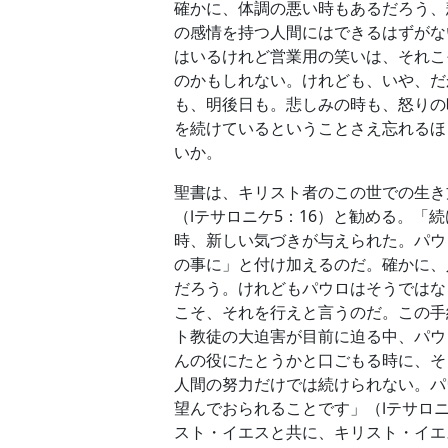
確かに、体調の悪い時もあるだろう、
の感情を持つ人間にはできるはずがな
はいるけれど営業用の笑いは、それこ
のかもしれない。けれども、いや、だ
も、明後日も。悲しみの時も、怒りの
を続けているということさえ忘れるほ
いか。
聖書は、キリスト者のこの世での生き
（Ⅰテサロニケ5：16）と勧める。
時、新しい気づきが与えられた。パウ
の事に」と付け加えるのだ。確かに、
だろう。けれどもパウロはそうではな
こそ、それを行えと言うのだ。この手
ト教徒の大迫害が目前に迫る中、パウ
んの役にたとうかと口ごもる時に、そ
人間の努力だけでは続けられない。パ
望んでおられることです」（Ⅰテサロ
スト・イエスと共に、キリスト・イエ