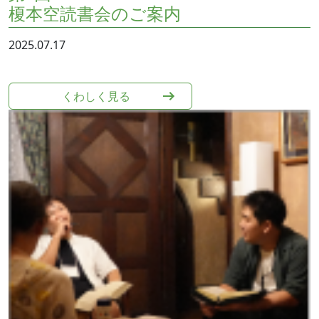
榎本空読書会のご案内
2025.07.17
くわしく⾒る