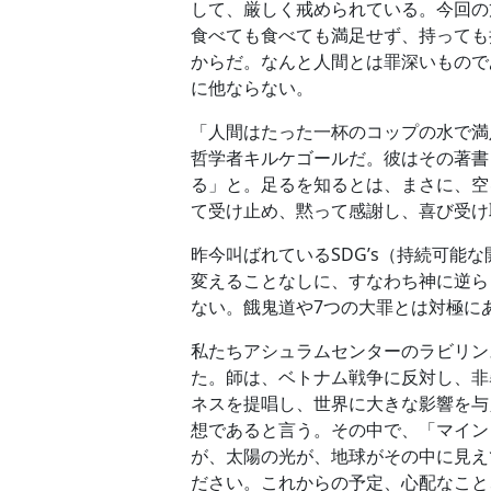
して、厳しく戒められている。今回の
食べても食べても満足せず、持っても
からだ。なんと人間とは罪深いもので
に他ならない。
「人間はたった一杯のコップの水で満
哲学者キルケゴールだ。彼はその著書
る」と。足るを知るとは、まさに、空
て受け止め、黙って感謝し、喜び受け
昨今叫ばれているSDG’s（持続可
変えることなしに、すなわち神に逆ら
ない。餓鬼道や7つの大罪とは対極に
私たちアシュラムセンターのラビリン
た。師は、ベトナム戦争に反対し、非
ネスを提唱し、世界に大きな影響を与
想であると言う。その中で、「マイン
が、太陽の光が、地球がその中に見え
ださい。これからの予定、心配なこと