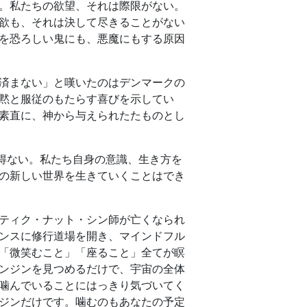
。私たちの欲望、それは際限がない。
欲も、それは決して尽きることがない
を恐ろしい鬼にも、悪魔にもする原因
済まない」と嘆いたのはデンマークの
黙と服従のもたらす喜びを示してい
素直に、神から与えられたたものとし
し得ない。私たち自身の意識、生き方を
の新しい世界を生きていくことはでき
ティク・ナット・シン師が亡くなられ
ンスに修行道場を開き、マインドフル
「微笑むこと」「座ること」全てが瞑
ンジンを見つめるだけで、宇宙の全体
噛んでいることにはっきり気づいてく
ジンだけです。噛むのもあなたの予定