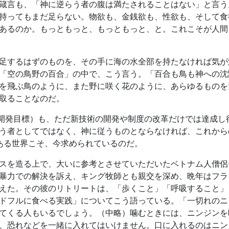
箴言も、「神に逆らう者の腹は満たされることはない」と言う
持ってもまだ足らない。物欲も、金銭欲も、性欲も、そして食
あるのか。もっともっと、もっともっと、と。これこそが人間
足するはずのものを、その手に海の水全部を持たなければ気が
「空の鳥野の百合」の中で、こう言う。「百合も鳥も神への沈
を飛ぶ鳥のように、また野に咲く花のように、あらゆるものを
取ることなのだ。
能な開発目標）も、ただ新技術の開発や制度の改革だけでは達成
う者としてではなく、神に従うものとならなければ、これから
ある世界こそ、今求められているのだ。
スを造る上で、大いに参考とさせていただいたベトナム人僧侶
暴力での解決を訴え、キング牧師とも親交を深め、晩年はフラ
えた。その彼のリトリートは、「歩くこと」「呼吸すること」
ドフルに食べる実践」についてこう語っている。「一切れのニ
てくる人もいるでしょう。（中略）噛むときには、ニンジンを
、恐れなどを一緒に入れてはいけません。口に入れるのはニン